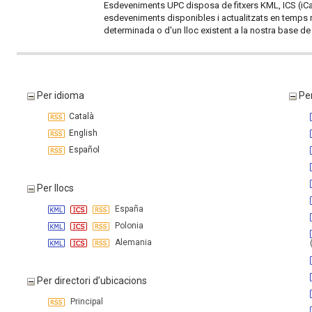
Esdeveniments UPC disposa de fitxers KML, ICS (iCale
esdeveniments disponibles i actualitzats en temps r
determinada o d'un lloc existent a la nostra base 
Per idioma
Per
Català
English
Español
Per llocs
España
Polonia
Alemania
Per directori d’ubicacions
Principal