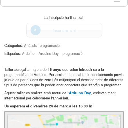
La inscripció ha finalitzat.
Inscriure-s'hi
Categories:
Anàlisis i programació
Etiquetes:
Arduino
Arduino Day
programació
Taller adreçat a majors de
que volen introduir-se a la
16 anys
programació amb Arduino. Per assistir-hi no cal tenir coneixements previs
ja que es parteix des de zero i és mitjançant el descobriment de diferents
tipus de perifèrics que hi poden anar conectats que s'aprèn a programar.
Aquest taller es realitza amb motiu de l'
, esdeveniment
Arduino Day
internacional per celebrar-ne l'aniversari.
Us esperem el divendres 24 de març a les 16.00 h!