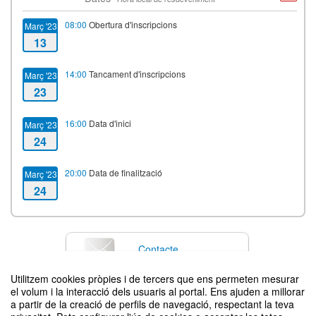
08:00
Obertura d'inscripcions
Març '23
13
14:00
Tancament d'inscripcions
Març '23
23
16:00
Data d'inici
Març '23
24
20:00
Data de finalització
Març '23
24
Contacte
Utilitzem cookies pròpies i de tercers que ens permeten mesurar
el volum i la interacció dels usuaris al portal. Ens ajuden a millorar
a partir de la creació de perfils de navegació, respectant la teva
Difon el teu esdeveniment posant el codi següent en el teu lloc