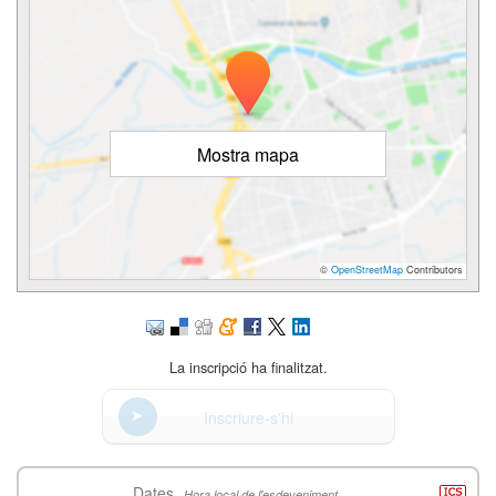
Mostra mapa
©
OpenStreetMap
Contributors
La inscripció ha finalitzat.
Inscriure-s'hi
Dates
Hora local de l'esdeveniment