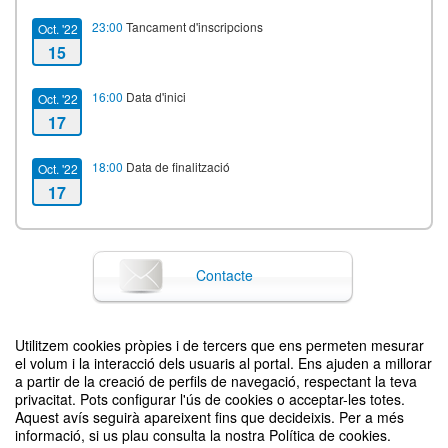
23:00
Tancament d'inscripcions
Oct. '22
15
16:00
Data d'inici
Oct. '22
17
18:00
Data de finalització
Oct. '22
17
Contacte
Utilitzem cookies pròpies i de tercers que ens permeten mesurar
Difon el teu esdeveniment posant el codi següent en el teu lloc
el volum i la interacció dels usuaris al portal. Ens ajuden a millorar
a partir de la creació de perfils de navegació, respectant la teva
privacitat. Pots configurar l'ús de cookies o acceptar-les totes.
Aquest avís seguirà apareixent fins que decideixis. Per a més
informació, si us plau consulta la nostra Política de cookies.