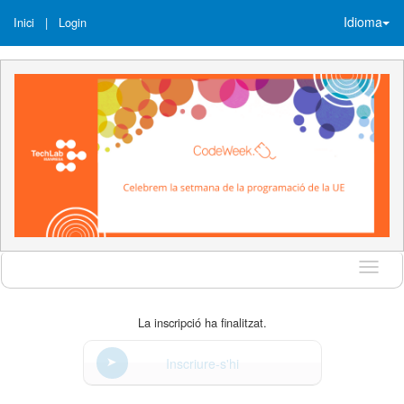
Idioma
Inici
|
Login
Idioma
La inscripció ha finalitzat.
Inscriure-s'hi