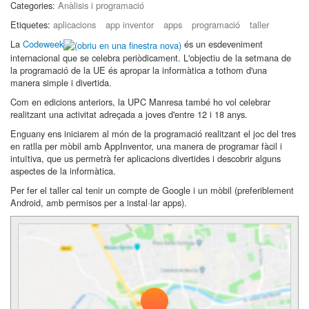
Categories:
Anàlisis i programació
Etiquetes:
aplicacions
app inventor
apps
programació
taller
La
Codeweek
és un esdeveniment
internacional que se celebra periòdicament. L'objectiu de la setmana de
la programació de la UE és apropar la informàtica a tothom d'una
manera simple i divertida.
Com en edicions anteriors, la UPC Manresa també ho vol celebrar
realitzant una activitat adreçada a joves d'entre 12 i 18 anys.
Enguany ens iniciarem al món de la programació realitzant el joc del tres
en ratlla per mòbil amb AppInventor, una manera de programar fàcil i
intuïtiva, que us permetrà fer aplicacions divertides i descobrir alguns
aspectes de la informàtica.
Per fer el taller cal tenir un compte de Google i un mòbil (preferiblement
Android, amb permisos per a instal·lar apps).