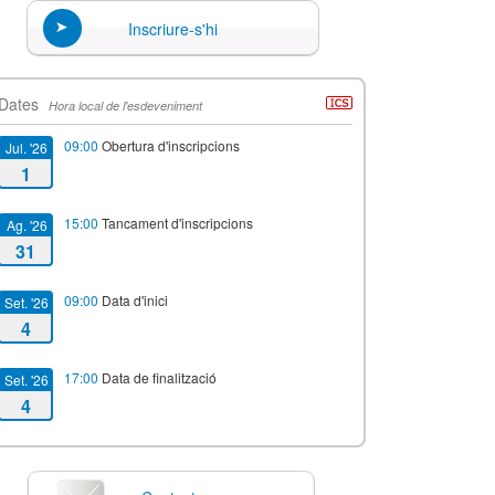
Inscriure-s'hi
Dates
Hora local de l'esdeveniment
09:00
Obertura d'inscripcions
Jul. '26
1
15:00
Tancament d'inscripcions
Ag. '26
31
09:00
Data d'inici
Set. '26
4
17:00
Data de finalització
Set. '26
4