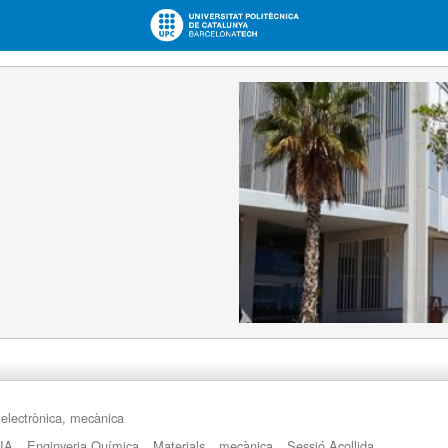
, electrònica, mecànica
IA
Enginyeria Química
Materials
mecànica
Sessió Acollida