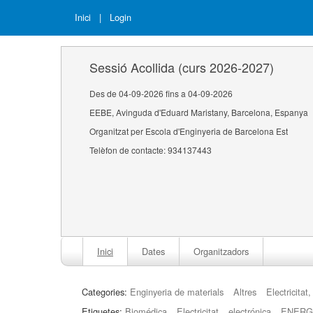
Inici
|
Login
Sessió Acollida (curs 2026-2027)
Des de 04-09-2026 fins a 04-09-2026
EEBE, Avinguda d'Eduard Maristany, Barcelona, Espanya
Organitzat per Escola d'Enginyeria de Barcelona Est
Telèfon de contacte: 934137443
Inici
Dates
Organitzadors
Categories:
Enginyeria de materials
Altres
Electricitat
Etiquetes:
Biomédica
Electricitat
electrónica
ENERG