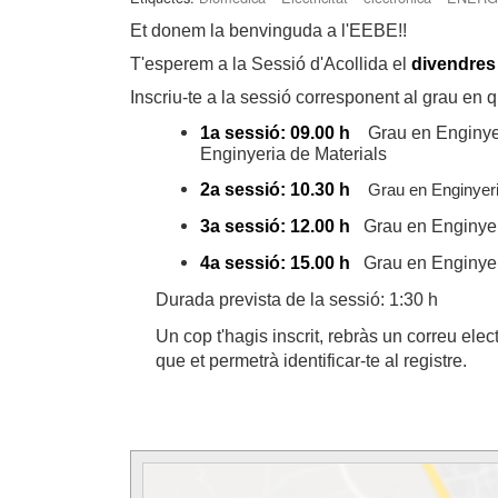
Et donem la benvinguda a l'EEBE!!
T'esperem a la Sessió d'Acollida el
divendres
Inscriu-te a la sessió corresponent al grau en q
1a sessió:
09.00 h
Grau en Enginyeri
Enginyeria de Materials
2a sessió: 10.30 h
Grau en Enginyeri
3a sessió: 12.00 h
Grau en Enginye
4a sessió: 15.00 h
Grau en Enginyer
Durada prevista de la sessió: 1:30 h
Un cop t'hagis inscrit, rebràs un correu ele
que et permetrà identificar-te al registre.