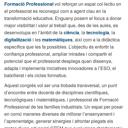
Formació Professional
vol reforçar un espai col·lectiu on
el professorat es reconegui com a agent clau en la
transformació educativa. Enguany posem el focus a donar
major visibilitat i valor al treball que, des de les aules, es
desenvolupa en l’àmbit de la
ciència
, la
tecnologia
, la
digitalització
i les
matemàtiques
, així com a la didàctica
específica que les fa possibles. L’objectiu és enfortir la
confiança professional, ampliar mirades i compartir el
potencial que el professorat desplega quan dissenya,
adapta i implementa iniciatives innovadores a l’ESO, el
batxillerat i els cicles formatius.
Aquest congrés vol ser una trobada transversal, un punt
d’encontre entre docents de disciplines científiques,
tecnològiques i matemàtiques, i professorat de Formació
Professional de les famílies industrials. Un espai per posar
en comú maneres diverses de millorar l’ensenyament i
l’aprenentatge, generar sinergies i afrontar plegats els