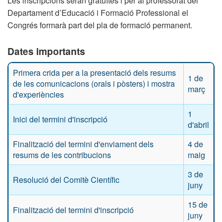
Les inscripcions seran gratuïtes i per al professorat del
Departament d’Educació i Formació Professional el
Congrés formarà part del pla de formació permanent.
Dates importants
Primera crida per a la presentació dels resums
1 de
de les comunicacions (orals i pòsters) i mostra
març
d'experiències
1
Inici del termini d'inscripció
d'abril
Finalització del termini d'enviament dels
4 de
resums de les contribucions
maig
3 de
Resolució del Comitè Científic
juny
15 de
Finalització del termini d'inscripció
juny