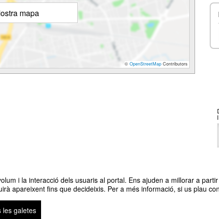
ostra mapa
©
OpenStreetMap
Contributors
um i la interacció dels usuaris al portal. Ens ajuden a millorar a partir 
irà apareixent fins que decideixis. Per a més informació, si us plau con
 les galetes
legal
|
Contacte
Plataforma d'organització d'esdeveniments Symposium
Copyright ©