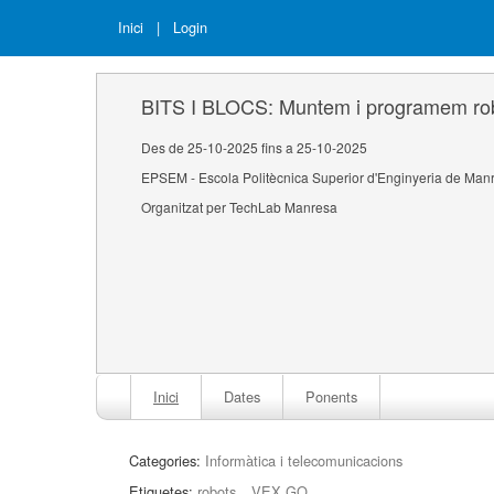
Inici
|
Login
BITS I BLOCS: Muntem i programem r
Des de 25-10-2025 fins a 25-10-2025
EPSEM - Escola Politècnica Superior d'Enginyeria de Man
Organitzat per TechLab Manresa
Inici
Dates
Ponents
Categories:
Informàtica i telecomunicacions
Etiquetes:
robots
VEX GO