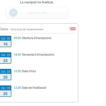
La inscripció ha finalitzat.
Inscriure-s'hi
Dates
Hora local de l'esdeveniment
09:00
Obertura d'inscripcions
Oct. '25
16
18:00
Tancament d'inscripcions
Oct. '25
23
10:00
Data d'inici
Oct. '25
25
12:30
Data de finalització
Oct. '25
25