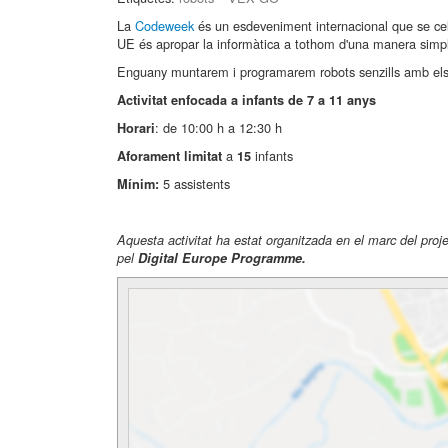
La
Codeweek
és un esdeveniment internacional que se cel
UE és apropar la informàtica a tothom d'una manera simple
Enguany muntarem i programarem robots senzills amb els
Activitat enfocada a infants de 7 a 11 anys
: de 10:00 h a 12:30 h
Horari
a
infants
Aforament limitat
15
5 assistents
Mínim:
Aquesta activitat ha estat organitzada en el marc del pro
pel
Digital Europe Programme.