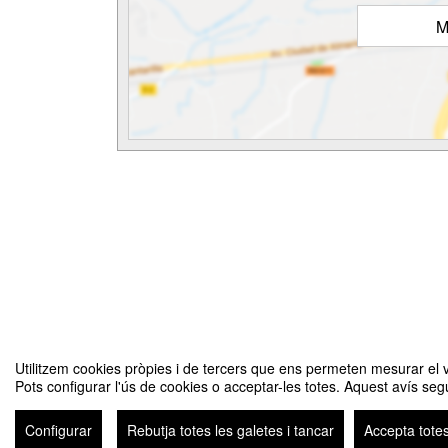
M
Utilitzem cookies pròpies i de tercers que ens permeten mesurar el vol
Pots configurar l'ús de cookies o acceptar-les totes. Aquest avís segu
BITS I BLOCS: Muntem i programem robots amb VEX GO
Configurar
Rebutja totes les galetes i tancar
Accepta totes
Avís 