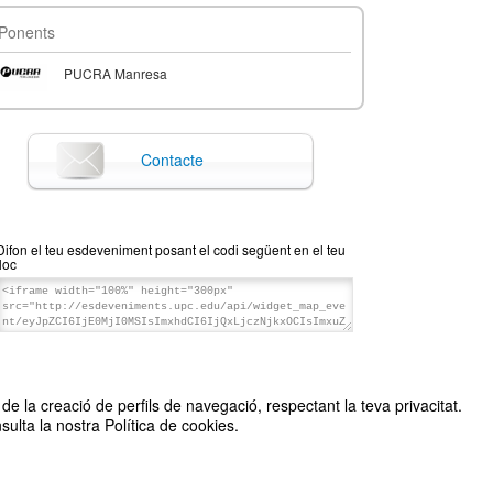
Ponents
PUCRA Manresa
Contacte
Difon el teu esdeveniment posant el codi següent en el teu
lloc
de la creació de perfils de navegació, respectant la teva privacitat.
sulta la nostra Política de cookies.
Organitzat per TechLab Manresa
 2026