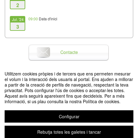
2
09:00
Data d'inici
Jul. '24
3
17:00
Data de finalització
Jul. '24
3
Contacte
Utilitzem cookies pròpies i de tercers que ens permeten mesurar
Difon el teu esdeveniment posant el codi següent en el teu lloc
el volum i la interacció dels usuaris al portal. Ens ajuden a millorar
a partir de la creació de perfils de navegació, respectant la teva
privacitat. Pots configurar l'ús de cookies o acceptar-les totes.
Aquest avís seguirà apareixent fins que decideixis. Per a més
informació, si us plau consulta la nostra Política de cookies.
Configurar
VI Jornada Biennal de la Xarxa Catalana dʼUniversitats Saludables
Organitzat per Gabinet d'innovació i comunitat (UPC) - Xarxa US.cat
Rebutja totes les galetes i tancar