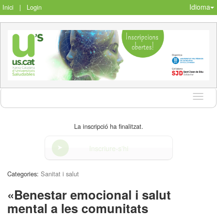
Idioma
Inici
|
Login
Idioma
La inscripció ha finalitzat.
Inscriure-s'hi
Categories:
Sanitat i salut
«Benestar emocional i salut
mental a les comunitats