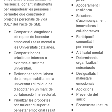
resiliència, donant instruments
Apoderament i
per empoderar les persones i
resiliència
permetre que construeixin
Solucions
projectes personals de vida
d’acompanyament
(OE7 del Pacte de SM).
innovadores i
col·laboratives
Compartir el diagnòstic i
els reptes de benestar
Participació,
comunitat i
emocional i salut mental a
pertinença
les Universitats catalanes.
Art i salut mental
Compartir bones
pràctiques internes o
Determinants
organitzatius i
externes al sistema
estructurals
universitari.
Desigualtats i
Reflexionar sobre l’abast
malestars
de la responsabilitat de la
emocionals
universitat i el rol que ha
d’adoptar en un marc de
Addiccions
col·laboració intersectorial.
Prevenció del
suïcidi
Prioritzar les propostes
per millorar el suport al
Ecoansietat i natura
benestar emocional i salut