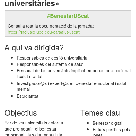
universitàries»
#BenestarUScat
Consulta tota la documentació de la jornada:
https://inclusio.upc.edu/ca/salut/uscat
A qui va dirigida?
Responsables de gestió universitària
Responsables del sistema de salut
Personal de les universitats implicat en benestar emocional
i salut mental
Investigador@s i expert@s en benestar emocional i salut
mental
Estudiantat
Objectius
Temes clau
Fer de les universitats entorns
Benestar digital
que promoguin el benestar
Futurs positius pels
emocional i la salut mental i la
joves