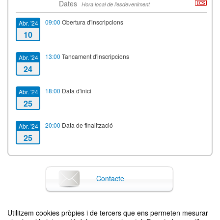
Dates
Hora local de l'esdeveniment
09:00
Obertura d'inscripcions
Abr. '24
10
13:00
Tancament d'inscripcions
Abr. '24
24
18:00
Data d'inici
Abr. '24
25
20:00
Data de finalització
Abr. '24
25
Contacte
Utilitzem cookies pròpies i de tercers que ens permeten mesurar
Difon el teu esdeveniment posant el codi següent en el teu lloc