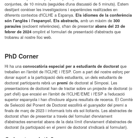
conjuntes, de 10 minuts (seguides d'una discussió de 5 minuts). Estem
desitjant conèixer les investigacions i experiències realitzades en
diferents contextos d'ICLHE a Espanya.
Els idiomes de la conferència
amb un màxim de
són l'anglès i l'espanyol. Els abstracts,
300
(excloent referències), s'han de presentar
paraules
abans del 23 de
omplint el formulari de presentació d'abstracts que
febrer de 2024
trobareu al nostre lloc web.
PhD Corner
Hi ha una
que
convocatòria especial per a estudiants de doctorat
treballen en l'àmbit de l'ICLHE i l'ESP. Com a part del nostre esforç per
donar suport a la participació dels estudiants, un dels estudiants de
doctorat participants rebrà un
de doctorat al Simposi. Les
premi
presentacions de doctorat han de tractar sobre un projecte de doctorat (o
part d'ell) que encaixi en l'àmbit de l'ICLHE/EME i l'ESP a l'educació
superior espanyola i han d'incloure alguns resultats de recerca. El Comitè
de Selecció del Ponent de Doctorat escollirà el guanyador del premi a
finals de març de 2023 i informarà tots els sol·licitants. Les abstractes de
doctorat s'han de presentar a través del formulari d'enviament
d'abstractes esmentat abans de la data límit d'enviament d'abstractes de
doctorat (la participació en el premi de doctorat s'indicarà al formulari).