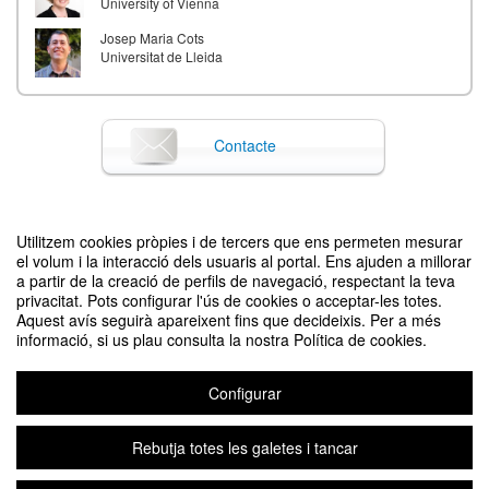
University of Vienna
Josep Maria Cots
Universitat de Lleida
Contacte
Difon el teu esdeveniment posant el codi següent en el teu lloc
Utilitzem cookies pròpies i de tercers que ens permeten mesurar
el volum i la interacció dels usuaris al portal. Ens ajuden a millorar
a partir de la creació de perfils de navegació, respectant la teva
privacitat. Pots configurar l'ús de cookies o acceptar-les totes.
Aquest avís seguirà apareixent fins que decideixis. Per a més
informació, si us plau consulta la nostra Política de cookies.
Configurar
5th ICLHE Spain Regional Group Symposium-Barcelona 2024
Organitzat per Marta Aguilar, Elisabet Arnó, Balbina Moncada, i Clàudia
Barahona
Rebutja totes les galetes i tancar