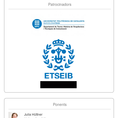
10
Patrocinadors
15:00
Data d'inici
Juny '24
13
14:00
Data de finalització
Juny '24
14
Ponents
Julia Hüttner