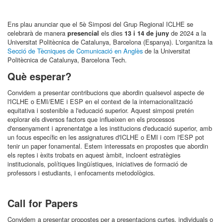
Ens plau anunciar que el 5è Simposi del Grup Regional ICLHE se
celebrarà de manera
els dies
de 2024 a la
presencial
13 i 14 de juny
Universitat Politècnica de Catalunya, Barcelona (Espanya). L'organitza la
Secció de Tècniques de Comunicació en Anglès
de la Universitat
Politècnica de Catalunya, Barcelona Tech.
Què esperar?
Convidem a presentar contribucions que abordin qualsevol aspecte de
l'ICLHE o EMI/EME i ESP en el context de la internacionalització
equitativa i sostenible a l'educació superior. Aquest simposi pretén
explorar els diversos factors que influeixen en els processos
d'ensenyament i aprenentatge a les institucions d'educació superior, amb
un focus específic en les assignatures d'ICLHE o EMI i com l'ESP pot
tenir un paper fonamental. Estem interessats en propostes que abordin
els reptes i èxits trobats en aquest àmbit, incloent estratègies
institucionals, polítiques lingüístiques, iniciatives de formació de
professors i estudiants, i enfocaments metodològics.
Call for Papers
Convidem a presentar propostes per a presentacions curtes, individuals o