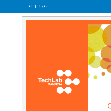
Inici
|
Login