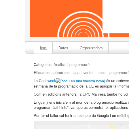
Inici
Dates
Organitzadors
Categories:
Anàlisis i programació
Etiquetes:
aplicacions
app inventor
apps
programaci
La
Codeweek
és un esdeveni
setmana de la programació de la UE és apropar la informà
Com en edicions anteriors, la UPC Manresa també ho vol ce
Enguany ens iniciarem al món de la programació realitzant
programar fàcil i intuïtiva, que us permetrà fer aplicacions
Per fer el taller cal tenir un compte de Google i un mòbil 