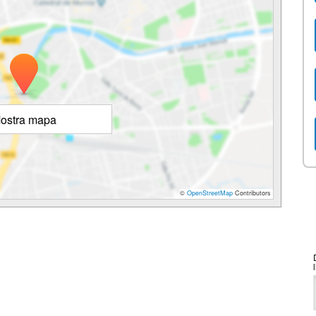
ostra mapa
©
OpenStreetMap
Contributors