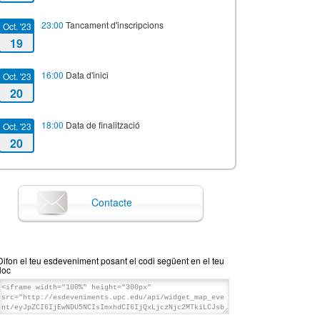
23:00
Tancament d'inscripcions
Oct. '23
19
16:00
Data d'inici
Oct. '23
20
18:00
Data de finalització
Oct. '23
20
Contacte
Difon el teu esdeveniment posant el codi següent en el teu
lloc