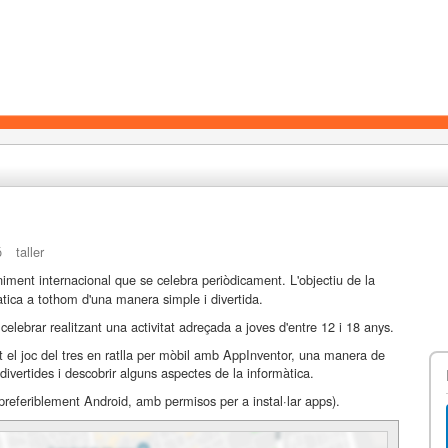
ó
taller
ment internacional que se celebra periòdicament. L'objectiu de la
tica a tothom d'una manera simple i divertida.
lebrar realitzant una activitat adreçada a joves d'entre 12 i 18 anys.
 el joc del tres en ratlla per mòbil amb AppInventor, una manera de
 divertides i descobrir alguns aspectes de la informàtica.
(preferiblement Android, amb permisos per a instal·lar apps).